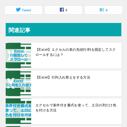
c
st
ai
e
Tweet
o
l
0
0
b
d
o
o
関連記事
o
n
k
【Excel】エクセルの表の先頭行/列を固定してスク
ロールするには？
【Excel】行列入れ替えをする方法
エクセルで条件付き書式を使って、土日の列だけ色
を付ける方法