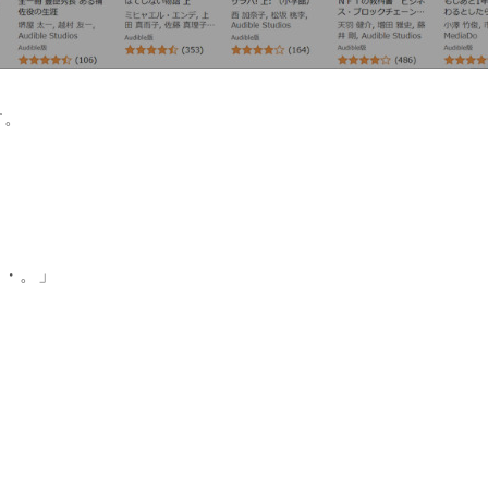
す。
・・。」