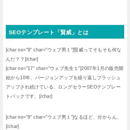
SEOテンプレート「賢威」とは
[char no=”9″ char=”ウェブ男１”]賢威ってそもそも何な
んだ？？[/char]
[char no=”17″ char=”ウェブ先生１”]2007年1月の販売開
始から10年、バージョンアップを繰り返しブラッシュ
アップされ続けている、ロングセラーSEOテンプレー
トパックです。[/char]
[char no=”9″ char=”ウェブ男１”]なるほど、分からん。
[/char]