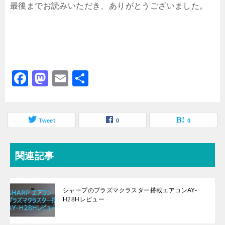
最後までお読みいただき、ありがとうございました。
F
M
E
共
a
a
m
有
c
st
ai
e
Tweet
o
l
0
0
b
d
o
o
関連記事
o
n
k
シャープのプラズマクラスター搭載エアコンAY-
H28Hレビュー