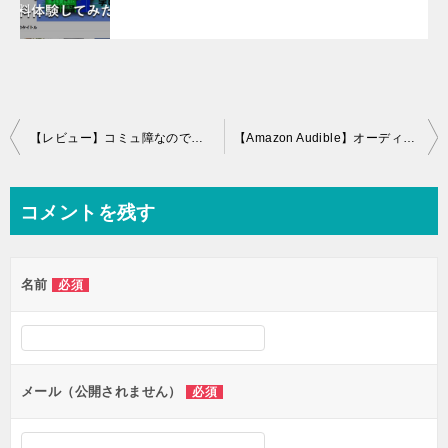
投
【レビュー】コミュ障なので「超雑談力」を読んでみた
【Amazon Audible】オーディブルアプリを複数端末に入れて使用する
稿
ナ
コメントを残す
ビ
ゲ
名前
必須
ー
シ
ョ
ン
メール（公開されません）
必須