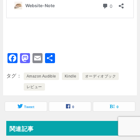
F
M
E
共
a
a
m
有
c
st
ai
タグ
Amazon Audible
Kindle
オーディオブック
e
o
l
レビュー
b
d
o
o
Tweet
0
0
o
n
k
関連記事